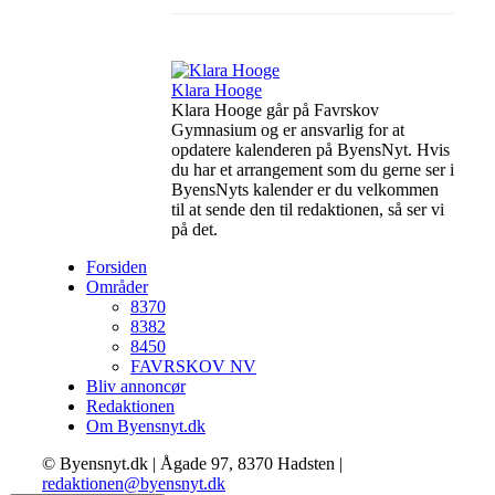
Klara Hooge
Klara Hooge går på Favrskov
Gymnasium og er ansvarlig for at
opdatere kalenderen på ByensNyt. Hvis
du har et arrangement som du gerne ser i
ByensNyts kalender er du velkommen
til at sende den til redaktionen, så ser vi
på det.
Forsiden
Områder
8370
8382
8450
FAVRSKOV NV
Bliv annoncør
Redaktionen
Om Byensnyt.dk
© Byensnyt.dk | Ågade 97, 8370 Hadsten |
redaktionen@byensnyt.dk