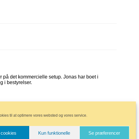
yr på det kommercielle setup. Jonas har boet i
 i bestyrelser.
okies til at optimere vores websted og vores service.
e cookies
Kun funktionelle
Se præferencer