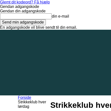
Glemt dit kodeord? Få hjælp
Gendan adgangskode
Gendan din adgangskode
din e-mail
En adgangskode vil blive sendt til din email.
8. august 2026
Tilmeld / Log ind
Forsiden
Områder
Bliv annoncør
Forside
Strikkeklub hver
Strikkeklub hve
lørdag