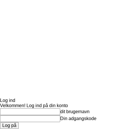
Log ind
Velkommen! Log ind på din konto
dit brugernavn
Din adgangskode