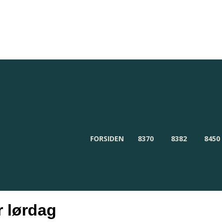
Redaktionen
Om Byensnyt.dk
FORSIDEN
8370
8382
8450
r lørdag