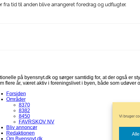
er fra tid til anden blive arrangeret foredrag og udflugter.
Linkedin
X
Email
tionelle på byensnyt.dk og sørger samtidig for, at der også er st
lere år, været aktiv i foreningslivet i byen, både som udøver og
Forsiden
Områder
8370
8382
8450
Vi bruger co
FAVRSKOV NV
Bliv annoncør
Redaktionen
All
Om Byensnyt.dk