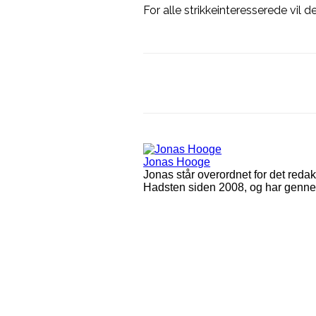
For alle strikkeinteresserede vil d
Del på
Facebook
Jonas Hooge
Jonas står overordnet for det redak
Hadsten siden 2008, og har gennem f