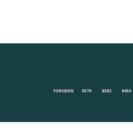
Redaktionen
Om Byensnyt.dk
FORSIDEN
8370
8382
8450