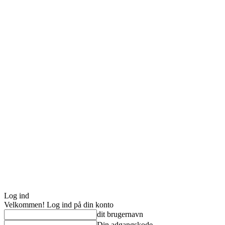
Log ind
Velkommen! Log ind på din konto
dit brugernavn
Din adgangskode