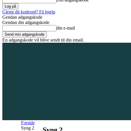
Glemt dit kodeord? Få hjælp
Gendan adgangskode
Gendan din adgangskode
din e-mail
En adgangskode vil blive sendt til din email.
6. august 2026
Tilmeld / Log ind
Forsiden
Områder
Bliv annoncør
Forside
Syng 2
Syng 2