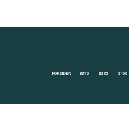
Redaktionen
Om Byensnyt.dk
FORSIDEN
8370
8382
8450