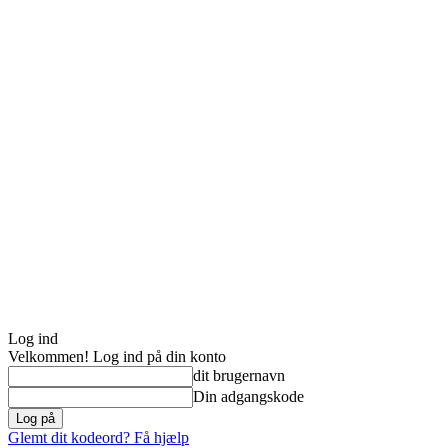
Log ind
Velkommen! Log ind på din konto
dit brugernavn
Din adgangskode
Glemt dit kodeord? Få hjælp