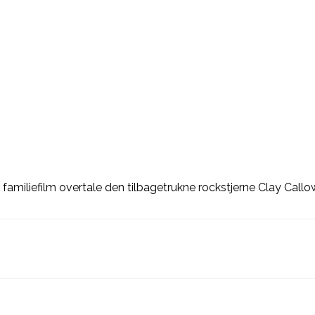
miliefilm overtale den tilbagetrukne rockstjerne Clay Calloway 
nkedin
X
Email