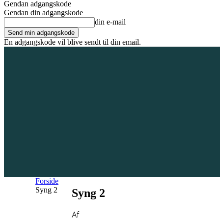
Gendan adgangskode
Gendan din adgangskode
din e-mail
En adgangskode vil blive sendt til din email.
7. august 2026
Tilmeld / Log ind
Forsiden
Områder
Bliv annoncør
Forside
Syng 2
Syng 2
Af