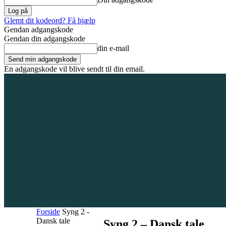
Glemt dit kodeord? Få hjælp
Gendan adgangskode
Gendan din adgangskode
din e-mail
En adgangskode vil blive sendt til din email.
7. august 2026
Tilmeld / Log ind
Forsiden
Områder
Bliv annoncør
Forside
Syng 2 -
Dansk tale
Syng 2 – Dansk tale