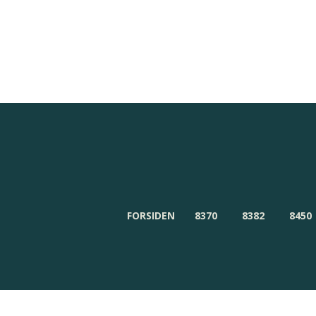
Redaktionen
Om Byensnyt.dk
FORSIDEN
8370
8382
8450