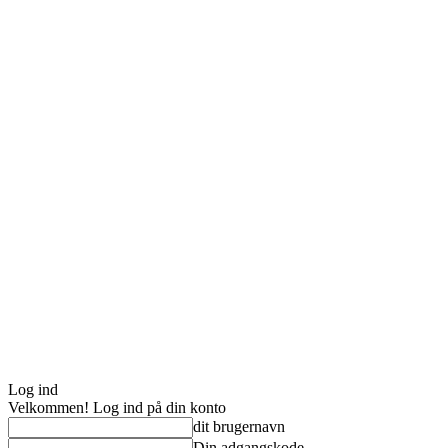
Log ind
Velkommen! Log ind på din konto
dit brugernavn
Din adgangskode