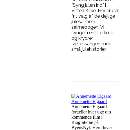
“Syng julen ind” i
Vitten Kirke. Her er der
frit valg af de dejlige
julesalmer i
salmebogen. Vi
synger i en lille time
og krydrer
fællessangen med
små julehistorier.
Facebook
Linke
Annemette Elgaard
Annemette Elgaard
fortæller hver uge om
kommende film i
Biograferne på
ByensNyt. Herudover