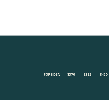
Redaktionen
Om Byensnyt.dk
FORSIDEN
8370
8382
8450