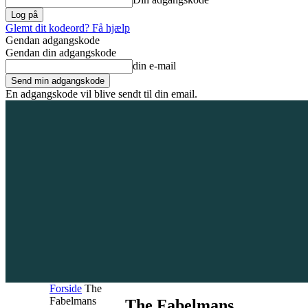
Glemt dit kodeord? Få hjælp
Gendan adgangskode
Gendan din adgangskode
din e-mail
En adgangskode vil blive sendt til din email.
7. august 2026
Tilmeld / Log ind
Forsiden
Områder
Bliv annoncør
Forside
The
Fabelmans
The Fabelmans