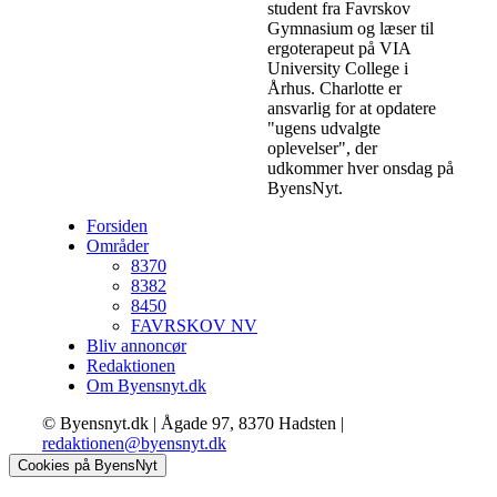
student fra Favrskov
Gymnasium og læser til
ergoterapeut på VIA
University College i
Århus. Charlotte er
ansvarlig for at opdatere
"ugens udvalgte
oplevelser", der
udkommer hver onsdag på
ByensNyt.
Forsiden
Områder
8370
8382
8450
FAVRSKOV NV
Bliv annoncør
Redaktionen
Om Byensnyt.dk
© Byensnyt.dk | Ågade 97, 8370 Hadsten |
redaktionen@byensnyt.dk
Cookies på ByensNyt