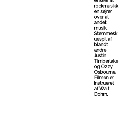
ønsker at
rockmusikk
en sejrer
over al
andet
musik.
Stemmesk
uespil af
blandt
andre
Justin
Timberlake
og Ozzy
Osbourne.
Filmen er
instrueret
af Walt
Dohrn.