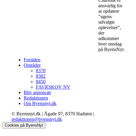
Charlotte er
ansvarlig for
at opdatere
"ugens
udvalgte
oplevelser",
der
udkommer
hver onsdag
på ByensNyt.
Forsiden
Områder
8370
8382
8450
FAVRSKOV NV
Bliv annoncør
Redaktionen
Om Byensnyt.dk
© Byensnyt.dk | Ågade 97, 8370 Hadsten |
redaktionen@byensnyt.dk
Cookies på ByensNyt