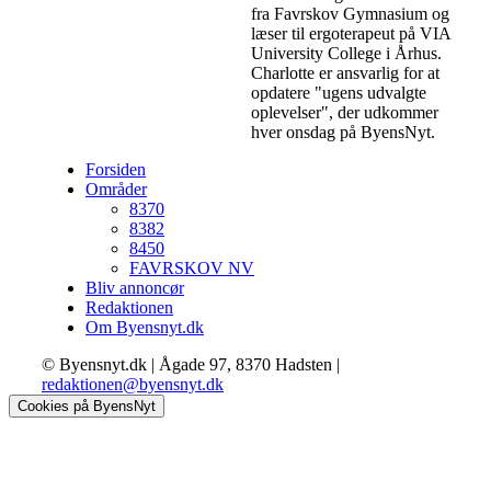
fra Favrskov Gymnasium og
læser til ergoterapeut på VIA
University College i Århus.
Charlotte er ansvarlig for at
opdatere "ugens udvalgte
oplevelser", der udkommer
hver onsdag på ByensNyt.
Forsiden
Områder
8370
8382
8450
FAVRSKOV NV
Bliv annoncør
Redaktionen
Om Byensnyt.dk
© Byensnyt.dk | Ågade 97, 8370 Hadsten |
redaktionen@byensnyt.dk
Cookies på ByensNyt