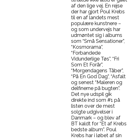
af den lige vej. En rejse
der har gjort Poul Krebs
til en af landets mest
populære kunstnere –
og som undervejs har
udmøntet sig i albums
som “Små Sensationer”,
“Kosmorama”,
“Forbandede
Vidunderlige Tøs”, “Fri
Som Et Forår”,
“Morgendagens Tåber”,
“På En God Dag”, “Asfalt
og senest “Maleren og
delfinerne på bugten”.
Det nye udspil gik
direkte ind som #1 på
listen over de mest
solgte udgivelser i
Danmark – og blev af
BT kaldt for “Et af Krebs
bedste album”. Poul
Krebs har i løbet af sin