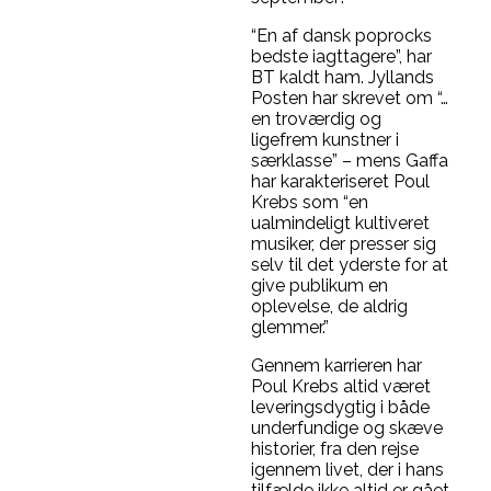
“En af dansk poprocks
bedste iagttagere”, har
BT kaldt ham. Jyllands
Posten har skrevet om “…
en troværdig og
ligefrem kunstner i
særklasse” – mens Gaffa
har karakteriseret Poul
Krebs som “en
ualmindeligt kultiveret
musiker, der presser sig
selv til det yderste for at
give publikum en
oplevelse, de aldrig
glemmer.”
Gennem karrieren har
Poul Krebs altid været
leveringsdygtig i både
underfundige og skæve
historier, fra den rejse
igennem livet, der i hans
tilfælde ikke altid er gået