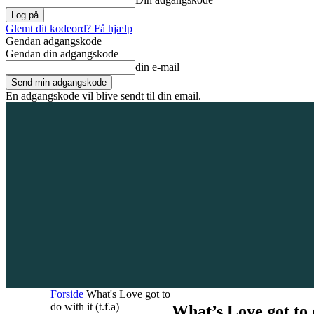
Glemt dit kodeord? Få hjælp
Gendan adgangskode
Gendan din adgangskode
din e-mail
En adgangskode vil blive sendt til din email.
7. august 2026
Tilmeld / Log ind
Forsiden
Områder
Bliv annoncør
Forside
What's Love got to
do with it (t.f.a)
What’s Love got to d