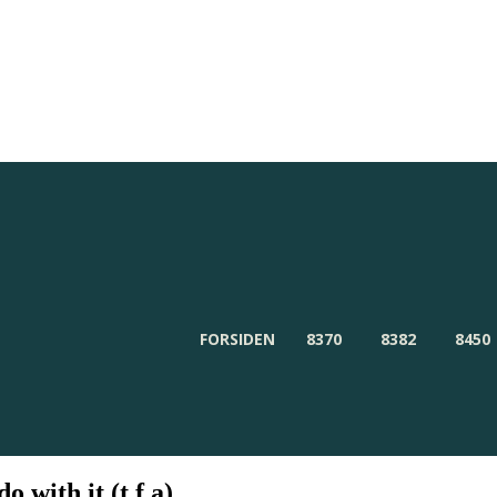
Redaktionen
Om Byensnyt.dk
FORSIDEN
8370
8382
8450
o with it (t.f.a)