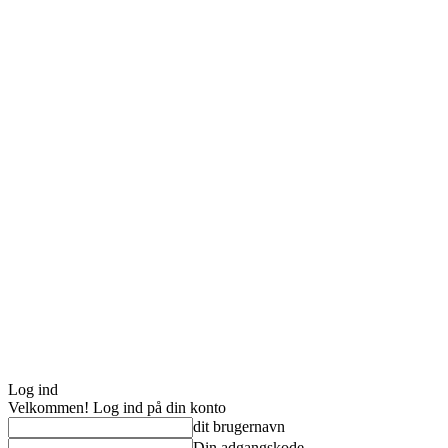
Log ind
Velkommen! Log ind på din konto
dit brugernavn
Din adgangskode