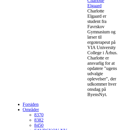
Charlotte
Elgaard
Charlotte
Elgaard er
student fra
Favrskov
Gymnasium og
læser til
ergoterapeut på
VIA University
College i Århus.
Charlotte er
ansvarlig for at
opdatere "ugens
udvalgte
oplevelser", der
udkommer hver
onsdag på
ByensNyt.
Forsiden
Områder
8370
8382
8450