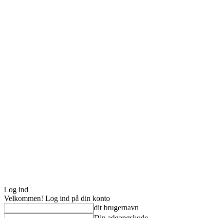
Log ind
Velkommen! Log ind på din konto
dit brugernavn
Din adgangskode