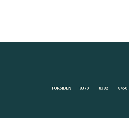
Redaktionen
Om Byensnyt.dk
FORSIDEN
8370
8382
8450