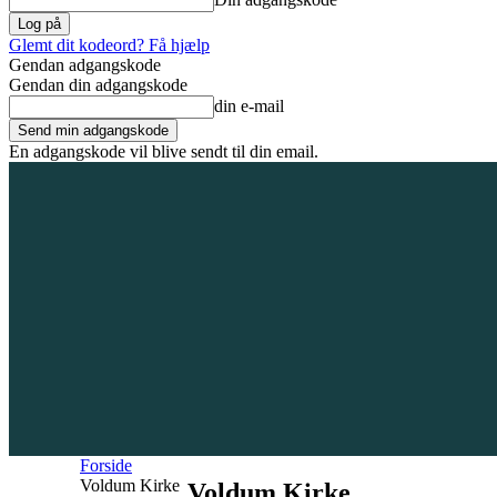
Glemt dit kodeord? Få hjælp
Gendan adgangskode
Gendan din adgangskode
din e-mail
En adgangskode vil blive sendt til din email.
8. august 2026
Tilmeld / Log ind
Forsiden
Områder
Bliv annoncør
Forside
Voldum Kirke
Voldum Kirke