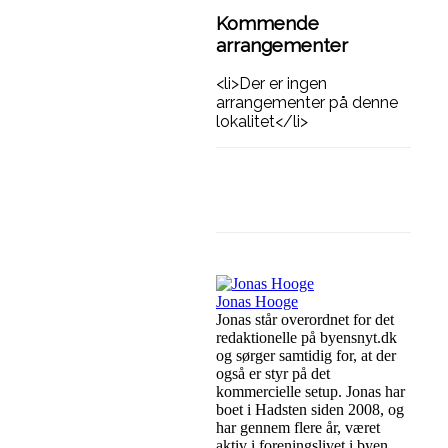
Kommende
arrangementer
<li>Der er ingen
arrangementer på denne
lokalitet</li>
Facebook
Linkedin
Jonas Hooge
Jonas står overordnet for det
redaktionelle på byensnyt.dk
og sørger samtidig for, at der
også er styr på det
kommercielle setup. Jonas har
boet i Hadsten siden 2008, og
har gennem flere år, været
aktiv i foreningslivet i byen,