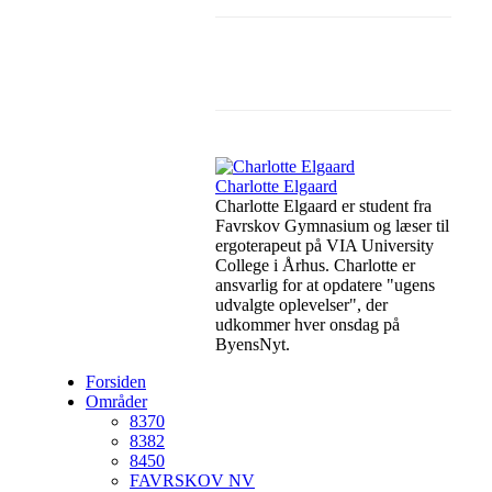
Facebook
Linkedin
Charlotte Elgaard
Charlotte Elgaard er student fra
Favrskov Gymnasium og læser til
ergoterapeut på VIA University
College i Århus. Charlotte er
ansvarlig for at opdatere "ugens
udvalgte oplevelser", der
udkommer hver onsdag på
ByensNyt.
Forsiden
Områder
8370
8382
8450
FAVRSKOV NV