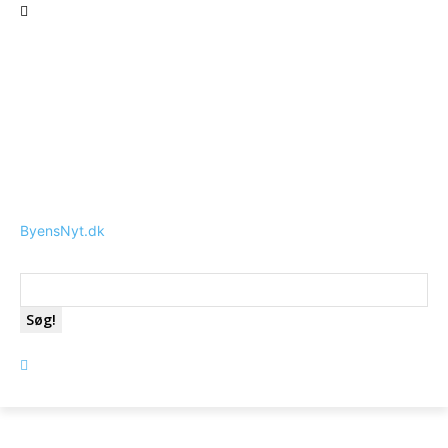
ByensNyt.dk
Søg!