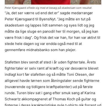
Peter Kjærsgaard ofrede sig med et besøg på skadestuen som resultat
“Ja, det ser værre ud end det er” sagde medarrangør
Peter Kjærsgaard til ByensNyt. “Jeg måtte en tut på
skadestuen og lappes lidt sammen og syes lidt og jeg
måtte da lige sluge en panodil her til morgen, så jeg kan
være frisk i dag”. Og frisk det var han, for han var aktivt til
stede hele dagen og var endda også med til at
gennemføre midnatsbanko som han plejer.
Stafetten blev sendt af sted i år uden fightertale. Årets
fightertaler er selv ramt af kræft og var desværre blevet
indlagt kort før stafetten og så måtte Toni Olesen, der
alligevel havde tørnen som åbningstaler sende fighterne
(nuværende og tidligere kræftpatienter) ud på første
runde. Turen blev sat i gang efter smuk sang af Karina
Schwartz akkompagneret af Thomas Koch på guitar og
figterne i deres karakteristiske gule t-shirts gik forrest ud