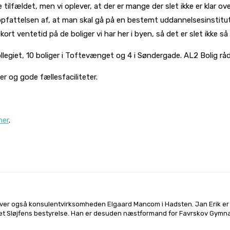
e tilfældet, men vi oplever, at der er mange der slet ikke er klar
pfattelsen af, at man skal gå på en bestemt uddannelsesinstitution 
kort ventetid på de boliger vi har her i byen, så det er slet ikke 
legiet, 10 boliger i Toftevænget og 4 i Søndergade. AL2 Bolig rå
r og gode fællesfaciliteter.
her
.
l på
Facebook
Linkedin
X
Email
river også konsulentvirksomheden Elgaard Mancom i Hadsten. Jan Erik er a
et Sløjfens bestyrelse. Han er desuden næstformand for Favrskov Gymna