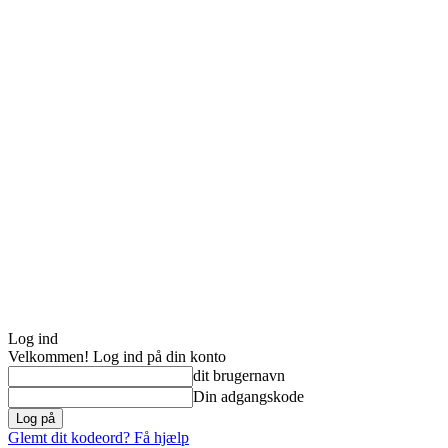
Log ind
Velkommen! Log ind på din konto
dit brugernavn
Din adgangskode
Glemt dit kodeord? Få hjælp