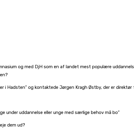
nasium og med DjH som en af landet mest populære uddannelsesins
yen?
 i Hadsten” og kontaktede Jørgen Kragh Østby, der er direktør fo
nge under uddannelse eller unge med særlige behov må bo”
 leje dem ud?