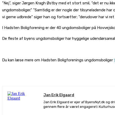
”Nej”, siger Jørgen Kragh Østby med et stort smil, ”det er nu ikk
ungdomsboliger.” ”Samtidig er der nogle der tilsyneladende har o
vi gerne udbrede” siger han og fortsætter; ”derudover har vi ret 
I Hadsten Boligforening er der 40 ungdomsboliger på Hovvejskol
De fleste af byens ungdomsboliger har hyggelige udendørsareale
Du kan læse mere om Hadsten Boligforenings ungdomsboliger
De
Jan Erik Elgaard
Jan Erik Elgaard er ejer af ByensNyt.dk og d
gennem flere år været engageret i Kulturhus