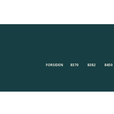
Redaktionen
Om Byensnyt.dk
FORSIDEN
8370
8382
8450