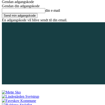
Gendan adgangskode
Gendan din adgangskode
din e-mail
En adgangskode vil blive sendt til din email.
7. august 2026
Tilmeld / Log ind
Forsiden
Områder
Bliv annoncør