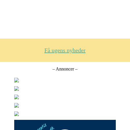
Få ugens nyheder
– Annoncer –