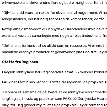
erhvervsskolens elever endnu flere og bedre muligheder for at føre
”DjH har altid været en skole for elever, der vil noget mere. Vi ha
arbejdsmarked, der har brug for netop de kompetencer, de får i
Netop arbejdsmarkedet vil Den jydske Haandværkerskole have fok
eksempel være at samarbejde med nogle af plastindustriens fro
”Det er en stor kunst at se affald som en ressource. Vi er nødt 
madaffald eller nye produkter af genanvendt plast og træ,” sig
Støtte fra Regionen
I Region Midtjylland har Regionsrådet afsat 55 millioner kroner 
FABx har fået 2 mio. kroner i støtte fra regionen, da projektet 
”Gennem et samarbejde på tværs af de midtjyske virksomheder, u
langt og sejt træk, og projekter som FABx på Den jydske Haandv
brug for. Jeg glæder mig til at følge projektet,” siger formand f