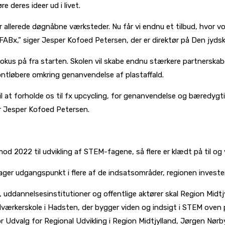
 deres ideer ud i livet.
r allerede døgnåbne værksteder. Nu får vi endnu et tilbud, hvor vore
 FABx,” siger Jesper Kofoed Petersen, der er direktør på Den jyd
us på fra starten. Skolen vil skabe endnu stærkere partnerskabe
ntløbere omkring genanvendelse af plastaffald.
til at forholde os til fx upcycling, for genanvendelse og bæredyg
er Jesper Kofoed Petersen.
mod 2022 til udvikling af STEM-fagene, så flere er klædt på til o
tager udgangspunkt i flere af de indsatsområder, regionen invester
ddannelsesinstitutioner og offentlige aktører skal Region Midtjy
ærkerskole i Hadsten, der bygger viden og indsigt i STEM oven på
or Udvalg for Regional Udvikling i Region Midtjylland, Jørgen Nørby