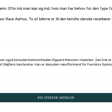
emi. Ofte må man leje sig ind, hvis man har behov for den type fac
ssic Race Aarhus. To af bilerne er til den kendte danske racerkør
l på
Facebook
Linkedin
X
Email
river også konsulentvirksomheden Elgaard Mancom i Hadsten. Jan Erik er a
et Sløjfens bestyrelse. Han er desuden næstformand for Favrskov Gymna
RELATEREDE ARTIKLER