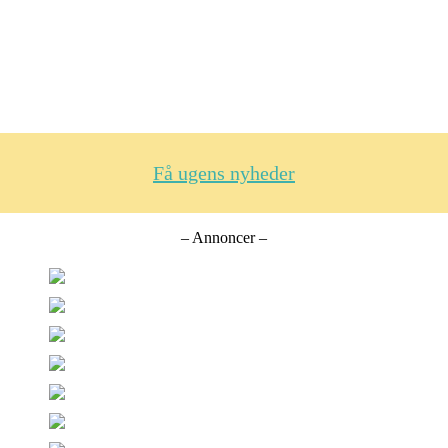
Få ugens nyheder
– Annoncer –