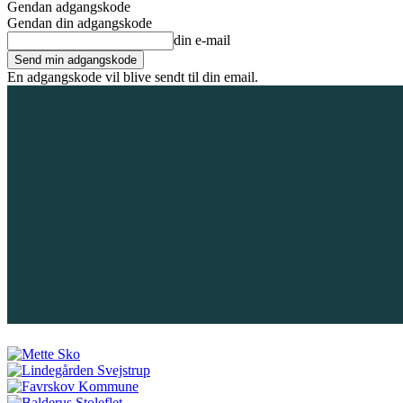
Gendan adgangskode
Gendan din adgangskode
din e-mail
En adgangskode vil blive sendt til din email.
6. august 2026
Tilmeld / Log ind
Forsiden
Områder
Bliv annoncør