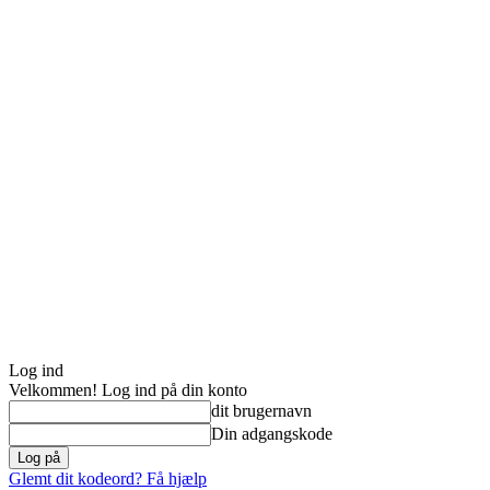
Log ind
Velkommen! Log ind på din konto
dit brugernavn
Din adgangskode
Glemt dit kodeord? Få hjælp