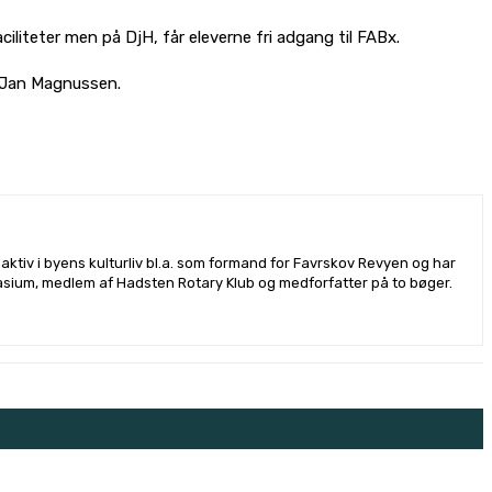
iliteter men på DjH, får eleverne fri adgang til FABx.
er Jan Magnussen.
ktiv i byens kulturliv bl.a. som formand for Favrskov Revyen og har
sium, medlem af Hadsten Rotary Klub og medforfatter på to bøger.