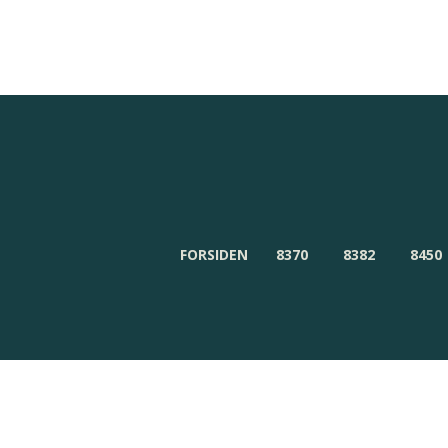
Redaktionen
Om Byensnyt.dk
FORSIDEN
8370
8382
8450