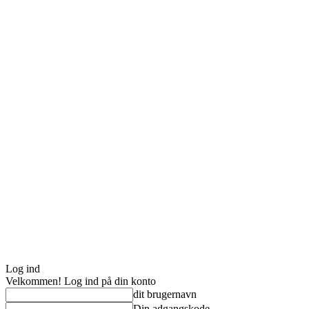
Log ind
Velkommen! Log ind på din konto
dit brugernavn
Din adgangskode