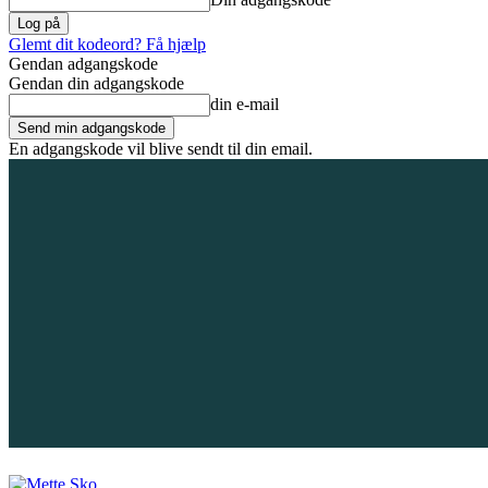
Glemt dit kodeord? Få hjælp
Gendan adgangskode
Gendan din adgangskode
din e-mail
En adgangskode vil blive sendt til din email.
8. august 2026
Tilmeld / Log ind
Forsiden
Områder
Bliv annoncør