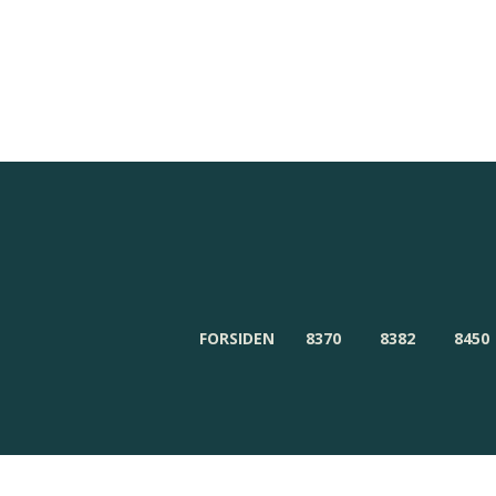
Redaktionen
Om Byensnyt.dk
FORSIDEN
8370
8382
8450