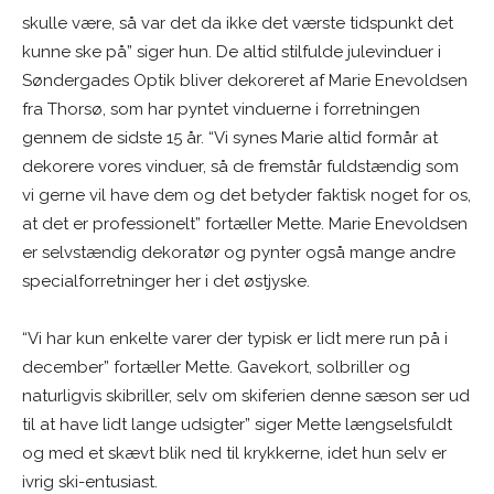
skulle være, så var det da ikke det værste tidspunkt det
kunne ske på” siger hun. De altid stilfulde julevinduer i
Søndergades Optik bliver dekoreret af Marie Enevoldsen
fra Thorsø, som har pyntet vinduerne i forretningen
gennem de sidste 15 år. “Vi synes Marie altid formår at
dekorere vores vinduer, så de fremstår fuldstændig som
vi gerne vil have dem og det betyder faktisk noget for os,
at det er professionelt” fortæller Mette. Marie Enevoldsen
er selvstændig dekoratør og pynter også mange andre
specialforretninger her i det østjyske.
“Vi har kun enkelte varer der typisk er lidt mere run på i
december” fortæller Mette. Gavekort, solbriller og
naturligvis skibriller, selv om skiferien denne sæson ser ud
til at have lidt lange udsigter” siger Mette længselsfuldt
og med et skævt blik ned til krykkerne, idet hun selv er
ivrig ski-entusiast.