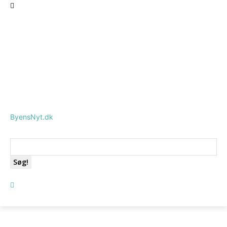
ByensNyt.dk
Søg!