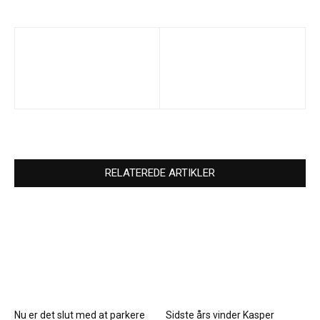
RELATEREDE ARTIKLER
Nu er det slut med at parkere
Sidste års vinder Kasper