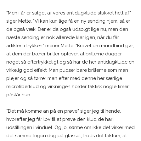
“Men i år er salget af vores antidugklude stukket helt af”
siger Mette. “Vi kan kun lige få en ny sending hjem, så er
de også væk. Der er da også udsolgt lige nu, men den
næste sending er nok allerede klar igen, når du får
artiklen i trykken” mener Mette. “Kravet om mundbind gør,
at dem der bærer briller oplever, at brillerne dugger
noget så eftertrykkeligt og så har de her antidugklude en
virkelig god effekt. Man pudser bare brillerne som man
plejer og så tørrer man efter med denne her særlige
microfiberklud og virkningen holder faktisk nogle timer”
påstår hun.
“Det må komme an på en prøve” siger jeg til hende,
hvorefter jeg får lov til at prøve den klud de har i
udstillingen i vinduet. Og jo, sørme om ikke det virker med
det samme. Ingen dug på glasset, trods det faktum, at