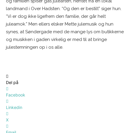
og familien spiser gås juleaften, hentet fra en lokal
landmand i Over Hadsten. “Og den er bestilt” siger hun.
“Vi er dog ikke ligefrem den familie, der går helt
juleamok.” Men ellers elsker Mette julemusik og hun
synes, at Søndergade med de mange lys om butikkerne
og musikken i gaden virkelig er med til at bringe
julestemningen op i os alle.
Del på
Facebook
Linkedin
X
Email