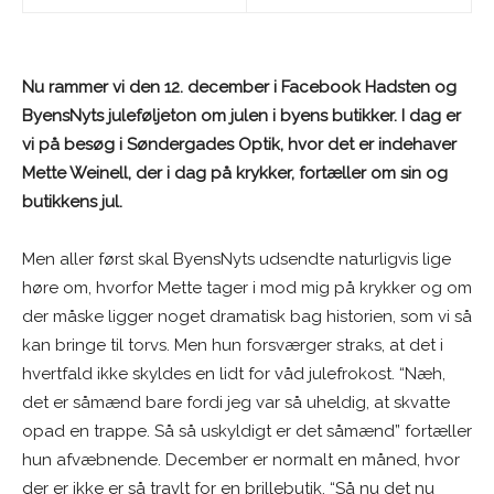
Nu rammer vi den 12. december i Facebook Hadsten og
ByensNyts juleføljeton om julen i byens butikker. I dag er
vi på besøg i Søndergades Optik, hvor det er indehaver
Mette Weinell, der i dag på krykker, fortæller om sin og
butikkens jul.
Men aller først skal ByensNyts udsendte naturligvis lige
høre om, hvorfor Mette tager i mod mig på krykker og om
der måske ligger noget dramatisk bag historien, som vi så
kan bringe til torvs. Men hun forsværger straks, at det i
hvertfald ikke skyldes en lidt for våd julefrokost. “Næh,
det er såmænd bare fordi jeg var så uheldig, at skvatte
opad en trappe. Så så uskyldigt er det såmænd” fortæller
hun afvæbnende. December er normalt en måned, hvor
der er ikke er så travlt for en brillebutik. “Så nu det nu