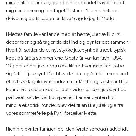
mine briller forinden, grundet mundbindet havde bragt
mig i en temmelig “omtåget” tilstand. “Du må hellere
skrive mig op til sådan en klud” sagde jeg til Mette.
I Mettes familie venter de med at hente juletræ til d. 23.
december og så tager de det ind og pynter det sammen.
Hvert år sætter de et nyt stykke julepynt på træet, typisk
købt på årets sommerferie. Sidste år var familien i USA.
“Og der er der jo store julebutikker, hvor man kan købe
sig fattig i julepynt. Der blev det da også til lidt mere end
ét nyt stykke julepynt” indrømmer Mette og sidste år til jul
kunne vi sætte en kopi af det hvide hus som julepynt op
på træet, så det var lidt specielt. I år var pynten lidt
mindre eksotisk, for der blev det til en lille julekugle fra
vores sommerferie på Fyn” fortæller Mette.
Hjemme pynter familien op, den første søndag i advendt