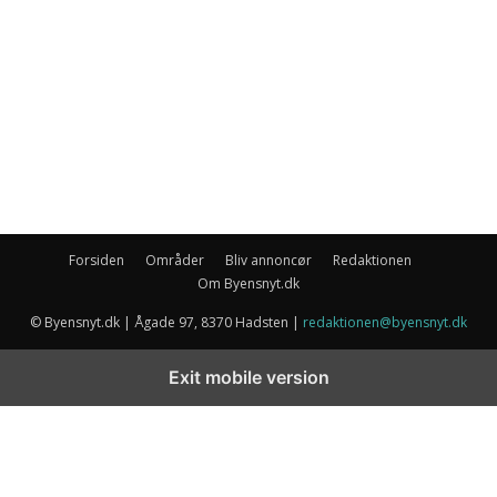
Forsiden
Områder
Bliv annoncør
Redaktionen
Om Byensnyt.dk
© Byensnyt.dk | Ågade 97, 8370 Hadsten |
redaktionen@byensnyt.dk
Exit mobile version