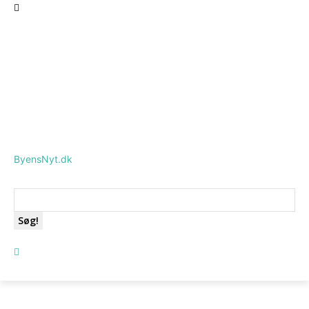
ByensNyt.dk
Søg!