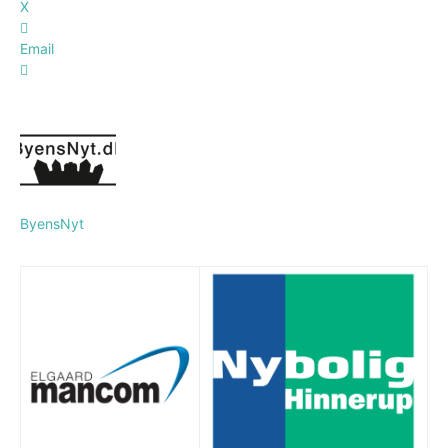
X
Email
ByensNyt