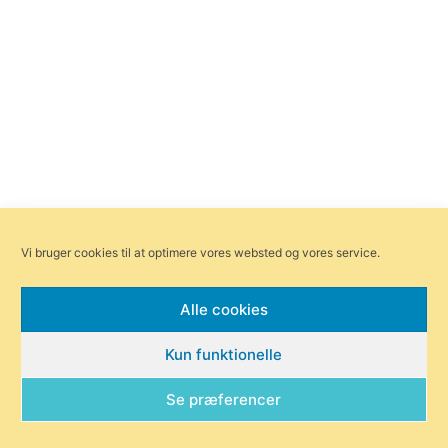
Vi bruger cookies til at optimere vores websted og vores service.
Alle cookies
Kun funktionelle
Forsiden
Områder
Bliv annoncør
Redaktionen
Om Byensnyt.dk
Se præferencer
© Byensnyt.dk | Ågade 97, 8370 Hadsten |
redaktionen@byensnyt.dk