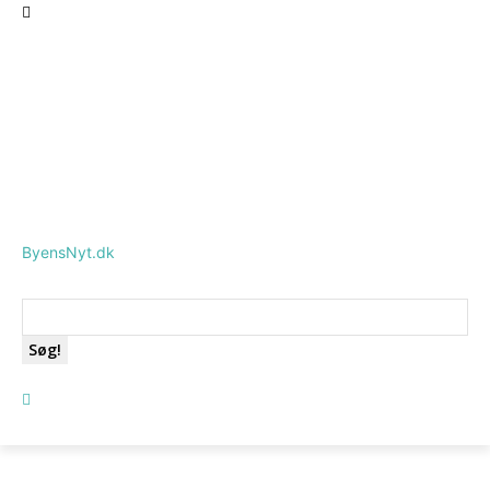
ByensNyt.dk
Søg!