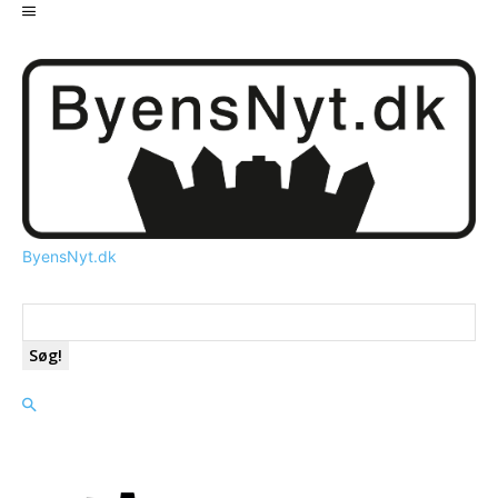
ByensNyt.dk
Søg!