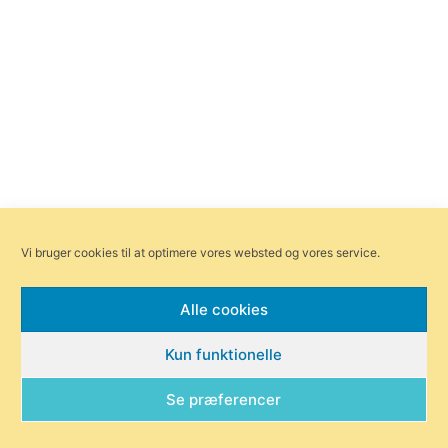
Vi bruger cookies til at optimere vores websted og vores service.
Alle cookies
Forsiden
Områder
Bliv annoncør
Redaktionen
Kun funktionelle
Om Byensnyt.dk
© Byensnyt.dk | Ågade 97, 8370 Hadsten |
redaktionen@byensnyt.dk
Se præferencer
Exit mobile version