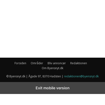
Forsiden
Områder
Bliv annoncør
Redaktionen
Om Byensnyt.dk
© Byensnyt.dk | Ågade 97, 8370 Hadsten |
redaktionen@byensnyt.dk
Exit mobile version