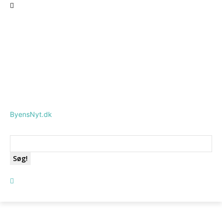
ByensNyt.dk
Søg!