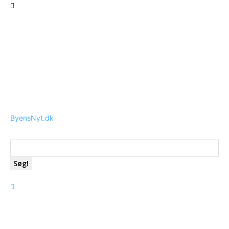
ByensNyt.dk
Søg!