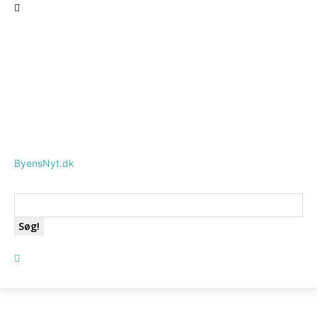
ByensNyt.dk
Søg!