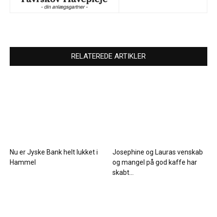
RELATEREDE ARTIKLER
Nu er Jyske Bank helt lukket i
Josephine og Lauras venskab
Hammel
og mangel på god kaffe har
skabt...