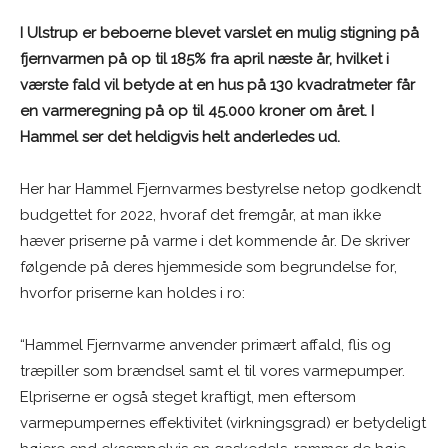
I Ulstrup er beboerne blevet varslet en mulig stigning på
fjernvarmen på op til 185% fra april næste år, hvilket i
værste fald vil betyde at en hus på 130 kvadratmeter får
en varmeregning på op til 45.000 kroner om året. I
Hammel ser det heldigvis helt anderledes ud.
Her har Hammel Fjernvarmes bestyrelse netop godkendt
budgettet for 2022, hvoraf det fremgår, at man ikke
hæver priserne på varme i det kommende år. De skriver
følgende på deres hjemmeside som begrundelse for,
hvorfor priserne kan holdes i ro:
“Hammel Fjernvarme anvender primært affald, flis og
træpiller som brændsel samt el til vores varmepumper.
Elpriserne er også steget kraftigt, men eftersom
varmepumpernes effektivitet (virkningsgrad) er betydeligt