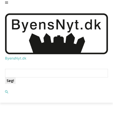
ByensNyt.dk
Søg!