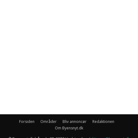
Forsiden
Områder
Bliv annoncør
Redaktionen
Om Byensnyt.dk