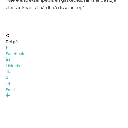
højere end eksempelvis en gaskedels, rammer de høje
elpriser, knap så hårdt på disse anlæg”.
Del på
Facebook
Linkedin
X
Email