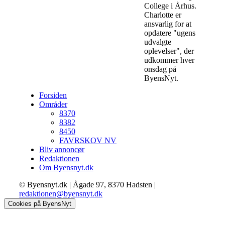
College i Århus.
Charlotte er
ansvarlig for at
opdatere "ugens
udvalgte
oplevelser", der
udkommer hver
onsdag på
ByensNyt.
Forsiden
Områder
8370
8382
8450
FAVRSKOV NV
Bliv annoncør
Redaktionen
Om Byensnyt.dk
© Byensnyt.dk | Ågade 97, 8370 Hadsten |
redaktionen@byensnyt.dk
Cookies på ByensNyt