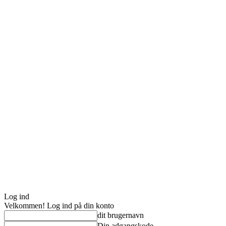
Log ind
Velkommen! Log ind på din konto
dit brugernavn
Din adgangskode