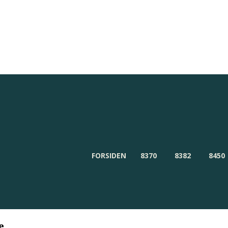
Redaktionen
Om Byensnyt.dk
FORSIDEN
8370
8382
8450
e