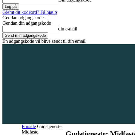
Glemt dit kodeord? Få hjælp
Gendan adgangskode
Gendan din adgangskode
din e-mail
En adgangskode vil blive sendt til din email.
6. august 2026
Tilmeld / Log ind
Forsiden
Områder
Bliv annoncør
Forside
Gudstjeneste:
Midfaste
Gudstjeneste: Midfast