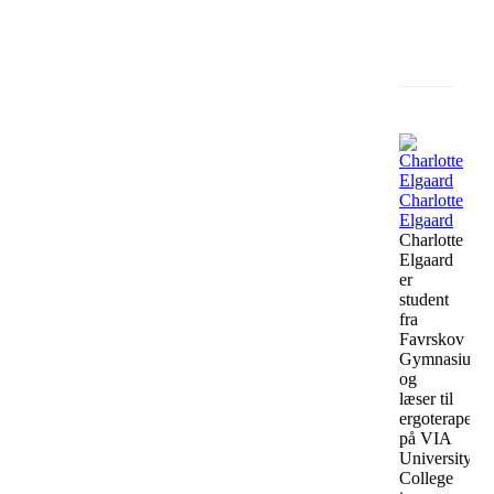
Faceb
Charlotte
Elgaard
Charlotte
Elgaard
er
student
fra
Favrskov
Gymnasium
og
læser til
ergoterapeut
på VIA
University
College