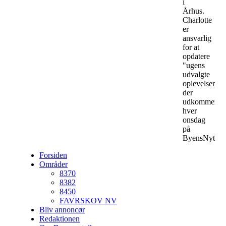
i
Århus.
Charlotte
er
ansvarlig
for at
opdatere
"ugens
udvalgte
oplevelser",
der
udkommer
hver
onsdag
på
ByensNyt.
Forsiden
Områder
8370
8382
8450
FAVRSKOV NV
Bliv annoncør
Redaktionen