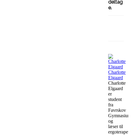
deltag
e.
Facebo
Charlotte
Elgaard
Charlotte
Elgaard
er
student
fra
Favrskov
Gymnasium
og
læser til
ergoterapeut