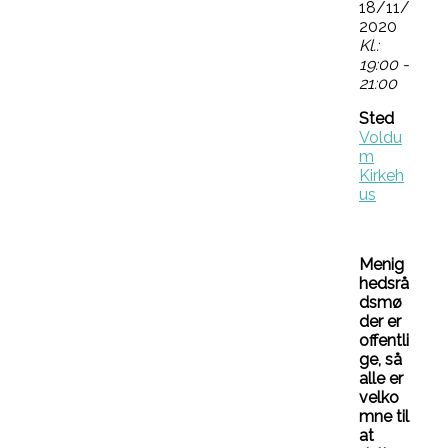
18/11/
2020
Kl.:
19:00 -
21:00
Sted
Voldu
m
Kirkeh
us
Menig
hedsrå
dsmø
der er
offentli
ge, så
alle er
velko
mne til
at