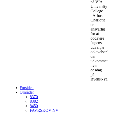
på VIA
University
College
i Århus.
Charlotte
er
ansvarlig
for at
opdatere
"ugens
udvalgte
oplevelser",
der
udkommer
hver
onsdag
på
ByensNyt.
Forsiden
Områder
8370
8382
8450
FAVRSKOV NV