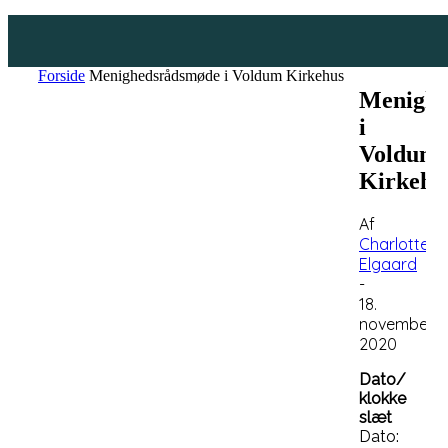
Forside
Menighedsrådsmøde i Voldum Kirkehus
Menighe
i
Voldum
Kirkehu
Af
Charlotte
Elgaard
-
18.
november
2020
Dato/
klokke
slæt
Dato: