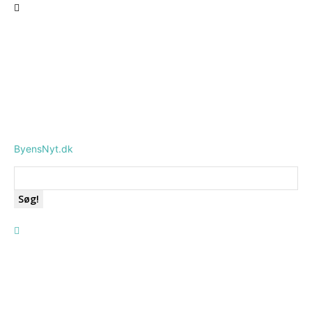
ByensNyt.dk
Søg!