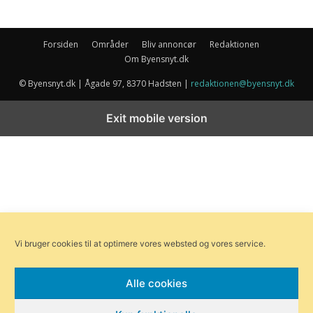
Forsiden
Områder
Bliv annoncør
Redaktionen
Om Byensnyt.dk
© Byensnyt.dk | Ågade 97, 8370 Hadsten |
redaktionen@byensnyt.dk
Exit mobile version
Vi bruger cookies til at optimere vores websted og vores service.
Alle cookies