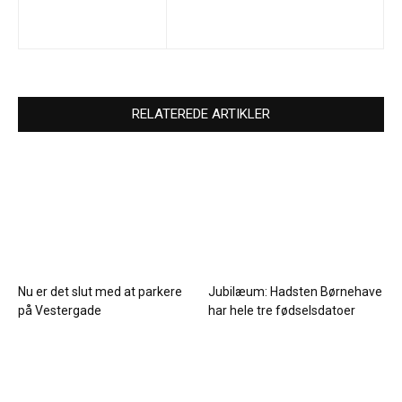
RELATEREDE ARTIKLER
Nu er det slut med at parkere
Jubilæum: Hadsten Børnehave
på Vestergade
har hele tre fødselsdatoer