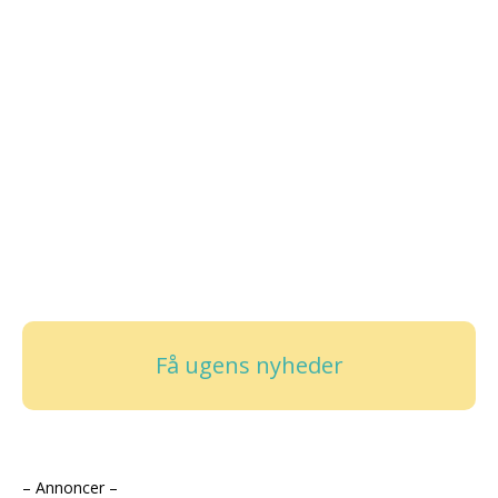
Få ugens nyheder
– Annoncer –