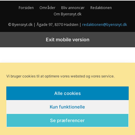
Forsiden
Områder
Bliv annoncør
Redaktionen
Om Byensnyt.dk
© Byensnyt.dk | Ågade 97, 8370 Hadsten |
redaktionen@byensnyt.dk
Exit mobile version
Vi bruger cookies til at optimere vores websted og vores service.
Alle cookies
Kun funktionelle
Se præferencer