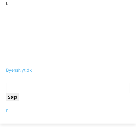
ByensNyt.dk
Søg!