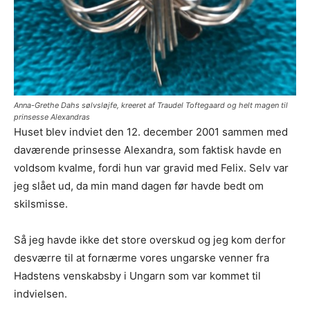
Anna-Grethe Dahs sølvsløjfe, kreeret af Traudel Toftegaard og helt magen til
prinsesse Alexandras
Huset blev indviet den 12. december 2001 sammen med
daværende prinsesse Alexandra, som faktisk havde en
voldsom kvalme, fordi hun var gravid med Felix. Selv var
jeg slået ud, da min mand dagen før havde bedt om
skilsmisse.
Så jeg havde ikke det store overskud og jeg kom derfor
desværre til at fornærme vores ungarske venner fra
Hadstens venskabsby i Ungarn som var kommet til
indvielsen.