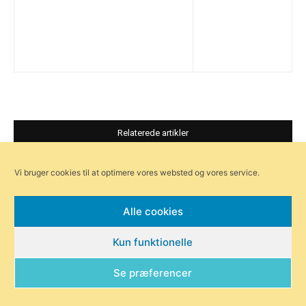
Relaterede artikler
Vi bruger cookies til at optimere vores websted og vores service.
Alle cookies
Kun funktionelle
Mindestenen ved Kollerup
Intet problem er så stort, at det
Se præferencer
Gods
ikke kan gås væk