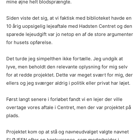
mine øjne helt blodsprængte.
Siden viste det sig, at vi faktisk med biblioteket havde en
10 årig uopsigelig lejeaftale med Hadsten Centret og den
sparede lejeudgift var jo netop en af de store argumenter
for husets opførelse.
Det turde jeg simpelthen ikke fortælle. Jeg undgik at
lyve, men beholdt den relevante oplysning for mig selv
for at redde projektet. Dette var meget svært for mig, der
ellers og jeg sværger aldrig i politik eller privat har løjet.
Først langt senere i forløbet fandt vi en lejer der ville
overtage vores aftale i Centret, men der var projektet på
plads.
Projektet kom op at stå og navneudvalget valgte navnet
SLØJFEN efter en konkurrence, som medarbejder i