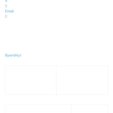
X
Email
ByensNyt