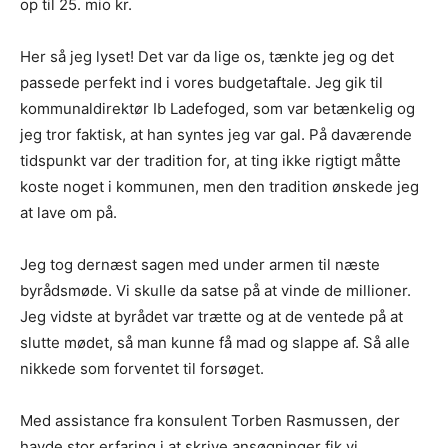
op til 25. mio kr.
Her så jeg lyset! Det var da lige os, tænkte jeg og det
passede perfekt ind i vores budgetaftale. Jeg gik til
kommunaldirektør Ib Ladefoged, som var betænkelig og
jeg tror faktisk, at han syntes jeg var gal. På daværende
tidspunkt var der tradition for, at ting ikke rigtigt måtte
koste noget i kommunen, men den tradition ønskede jeg
at lave om på.
Jeg tog dernæst sagen med under armen til næste
byrådsmøde. Vi skulle da satse på at vinde de millioner.
Jeg vidste at byrådet var trætte og at de ventede på at
slutte mødet, så man kunne få mad og slappe af. Så alle
nikkede som forventet til forsøget.
Med assistance fra konsulent Torben Rasmussen, der
havde stor erfaring i at skrive ansøgninger fik vi