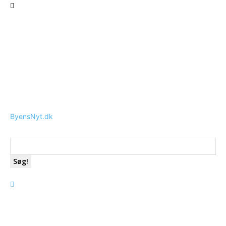
ByensNyt.dk
Søg!