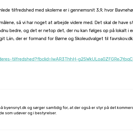
mlede tilfredshed med skolerne er i gennemsnit 3,9, hvor Bavnehø
ålene, så vi har noget at arbejde videre med. Det skal de have stor
 endnu bedre, og det er netop det, der nu kan følges op på lokalt 
it Liin, der er formand for Børne og Skoleudvalget til favrskov.dk
al-paa-deres-tilfredshed?fbclid=IwAR3ThhH-g2SWkULoa0ZFG
l på
Facebook
Linkedin
X
Email
på byensnyt.dk og sørger samtidig for, at der også er styr på det komme
både som udøver og i bestyrelser.