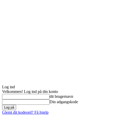
Log ind
Velkommen! Log ind på din konto
dit brugernavn
Din adgangskode
Glemt dit kodeord? Få hjælp