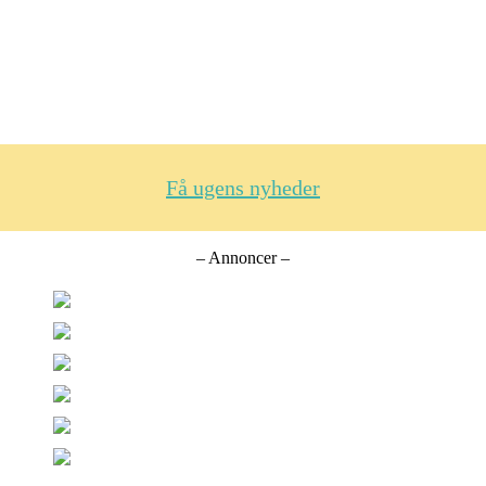
Få ugens nyheder
– Annoncer –