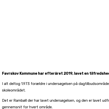
Favrskov Kommune har efteråret 2019, lavet en tilfredsheds
I alt deltog 1.973 forældre i undersøgelsen på dagtilbudsområd
skoleområdet.
Det er Rambøll der har lavet undersøgelsen, og den er lavet udfr
gennemsnit for hvert område.