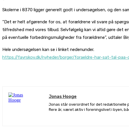
Skolerne i 8370 ligger generelt godt i undersøgelsen, og den sa
“Det er helt afgørende for os, at forældrene vil svare på spørgsm
tilfredshed med vores tilbud. Selvfølgelig kan vi altid gøre det
på eventuelle forbedringsmuligheder fra forældrene”, udtaler Birg
Hele undersøgelsen kan se i linket nedenunder.
https://favrskov.dk/nyheder/borger/foraeldre-har-sat-t
De
Jonas Hooge
Jonas står overordnet for det redaktionelle 
flere år, været aktiv i foreningslivet i byen, 