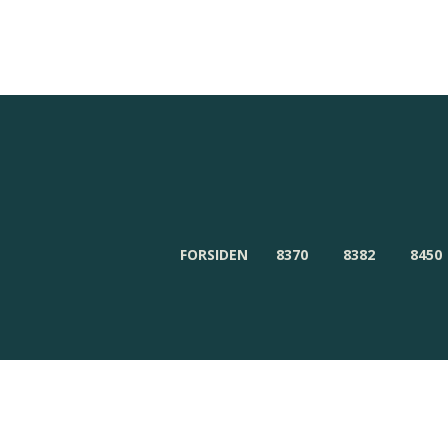
Redaktionen
Om Byensnyt.dk
FORSIDEN
8370
8382
8450