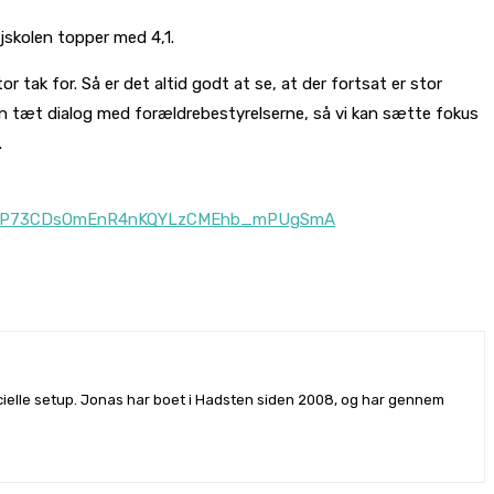
jskolen topper med 4,1.
 tak for. Så er det altid godt at se, at der fortsat er stor
i en tæt dialog med forældrebestyrelserne, så vi kan sætte fokus
.
ReJYpqCP73CDsOmEnR4nKQYLzCMEhb_mPUgSmA
rcielle setup. Jonas har boet i Hadsten siden 2008, og har gennem