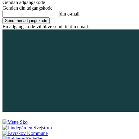
Gendan adgangskode
Gendan din adgangskode
din e-mail
En adgangskode vil blive sendt til din email.
7. august 2026
Tilmeld / Log ind
Forsiden
Områder
Bliv annoncør