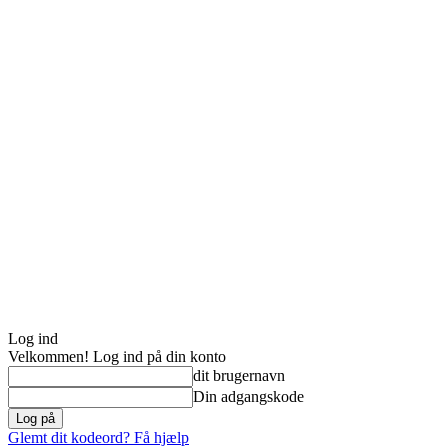
Log ind
Velkommen! Log ind på din konto
dit brugernavn
Din adgangskode
Glemt dit kodeord? Få hjælp