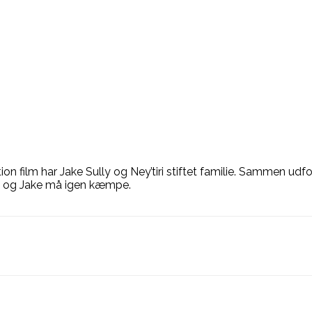
ction film har Jake Sully og Ney’tiri stiftet familie. Sammen 
ny, og Jake må igen kæmpe.
book
Linkedin
X
Email