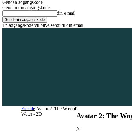
Gendan adgangskode
Gendan din adgangskode
din e-mail
En adgangskode vil blive sendt til din email.
6. august 2026
Tilmeld / Log ind
Forsiden
Områder
Bliv annoncør
Forside
Avatar 2: The Way of
Water - 2D
Avatar 2: The Wa
Af