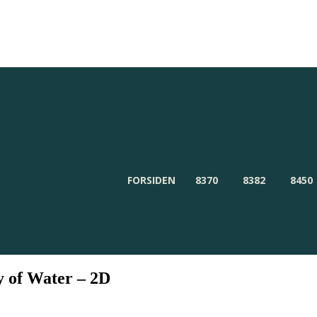
Redaktionen
Om Byensnyt.dk
FORSIDEN
8370
8382
8450
y of Water – 2D