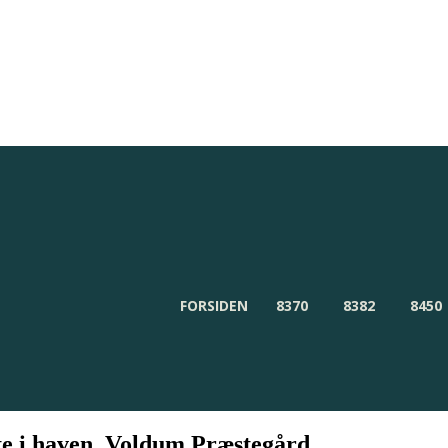
Redaktionen
Om Byensnyt.dk
FORSIDEN
8370
8382
8450
te i haven, Voldum Præstegård