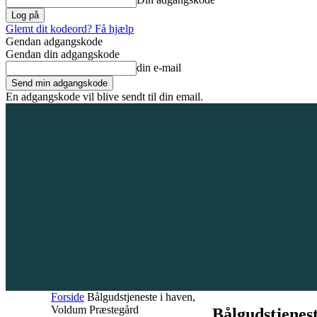
Glemt dit kodeord? Få hjælp
Gendan adgangskode
Gendan din adgangskode
din e-mail
En adgangskode vil blive sendt til din email.
6. august 2026
Tilmeld / Log ind
Forsiden
Områder
Bliv annoncør
Forside
Bålgudstjeneste i haven,
Voldum Præstegård
Bålgudstjenes