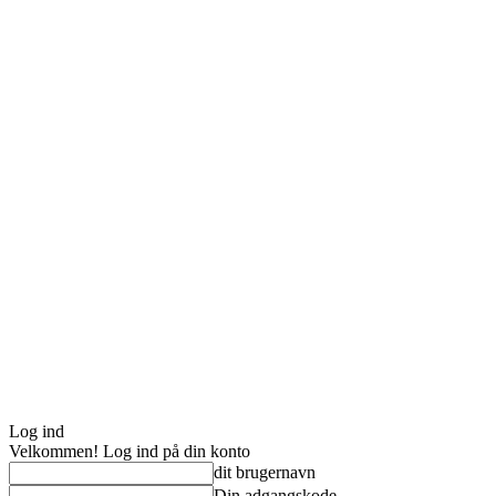
Log ind
Velkommen! Log ind på din konto
dit brugernavn
Din adgangskode