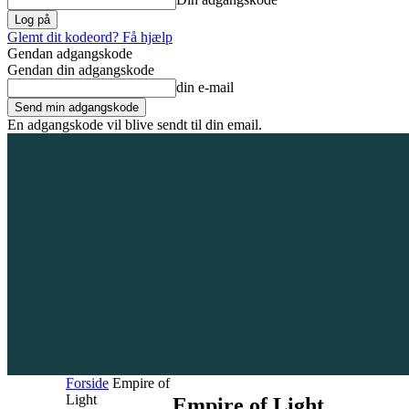
Glemt dit kodeord? Få hjælp
Gendan adgangskode
Gendan din adgangskode
din e-mail
En adgangskode vil blive sendt til din email.
7. august 2026
Tilmeld / Log ind
Forsiden
Områder
Bliv annoncør
Forside
Empire of
Light
Empire of Light