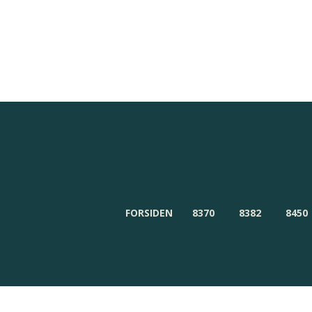
Redaktionen
Om Byensnyt.dk
FORSIDEN
8370
8382
8450