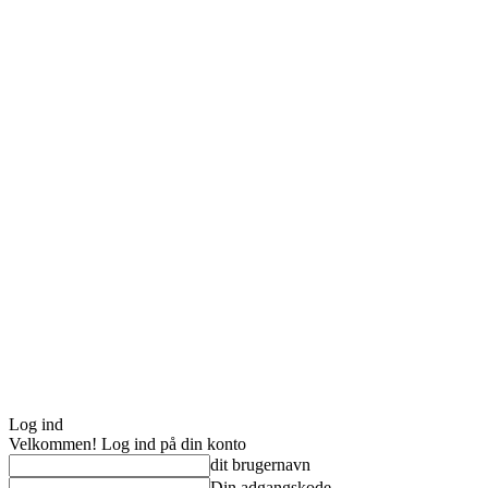
Log ind
Velkommen! Log ind på din konto
dit brugernavn
Din adgangskode