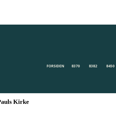
ør
Redaktionen
Om Byensnyt.dk
FORSIDEN
8370
8382
8450
Pauls Kirke