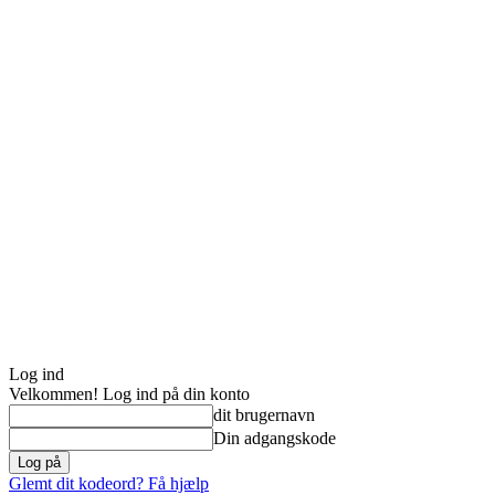
Log ind
Velkommen! Log ind på din konto
dit brugernavn
Din adgangskode
Glemt dit kodeord? Få hjælp