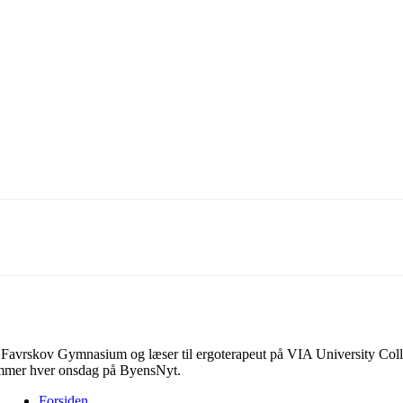
ook
Linkedin
X
Email
a Favrskov Gymnasium og læser til ergoterapeut på VIA University Colle
ommer hver onsdag på ByensNyt.
Forsiden