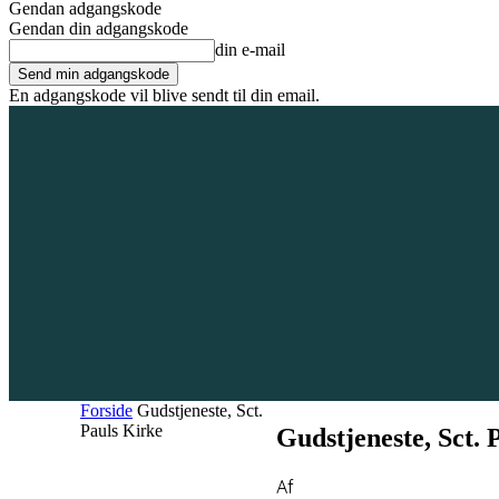
Gendan adgangskode
Gendan din adgangskode
din e-mail
En adgangskode vil blive sendt til din email.
10. august 2026
Tilmeld / Log ind
Forsiden
Områder
Bliv annonc
Forside
Gudstjeneste, Sct.
Pauls Kirke
Gudstjeneste, Sct. 
Af