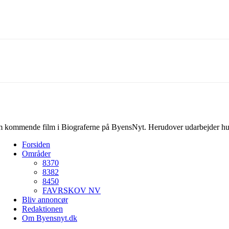
Linkedin
X
Email
m kommende film i Biograferne på ByensNyt. Herudover udarbejder hun
Forsiden
Områder
8370
8382
8450
FAVRSKOV NV
Bliv annoncør
Redaktionen
Om Byensnyt.dk