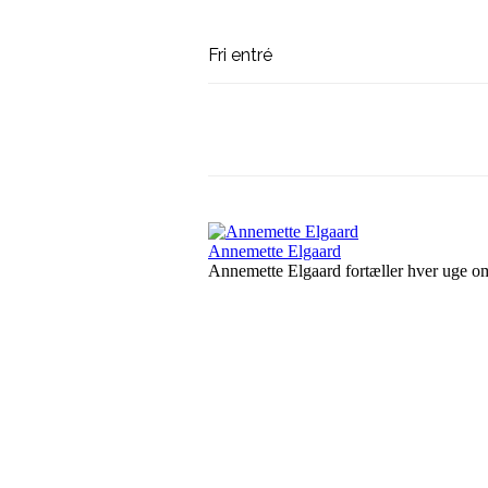
Fri entré
Del på
Facebook
Annemette Elgaard
Annemette Elgaard fortæller hver uge o