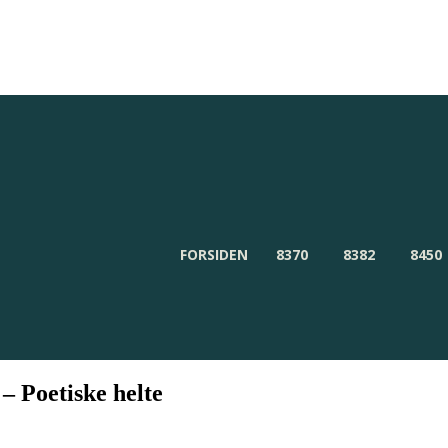
Redaktionen
Om Byensnyt.dk
FORSIDEN
8370
8382
8450
– Poetiske helte