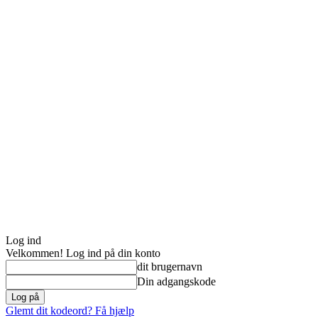
Log ind
Velkommen! Log ind på din konto
dit brugernavn
Din adgangskode
Glemt dit kodeord? Få hjælp