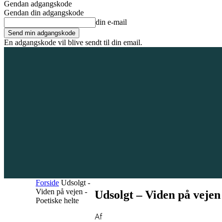
Gendan adgangskode
Gendan din adgangskode
din e-mail
En adgangskode vil blive sendt til din email.
6. august 2026
Tilmeld / Log ind
Forsiden
Områder
Bliv annoncør
Forside
Udsolgt -
Viden på vejen -
Udsolgt – Viden på vejen 
Poetiske helte
Af